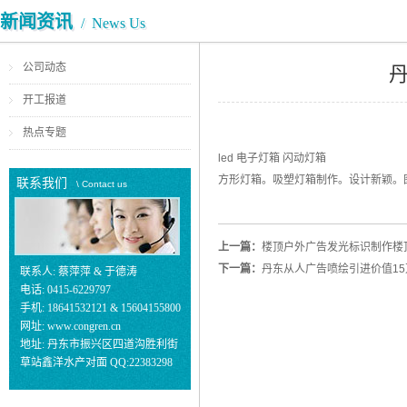
新闻资讯
/ News Us
公司动态
丹
开工报道
热点专题
led 电子灯箱 闪动灯箱
方形灯箱。吸塑灯箱制作。设计新颖。
联系我们
\ Contact us
上一篇：
楼顶户外广告发光标识制作楼
下一篇：
丹东从人广告喷绘引进价值15
联系人: 蔡萍萍 & 于德涛
电话: 0415-6229797
手机: 18641532121 & 15604155800
网址: www.congren.cn
地址: 丹东市振兴区四道沟胜利街
草站鑫洋水产对面 QQ:22383298