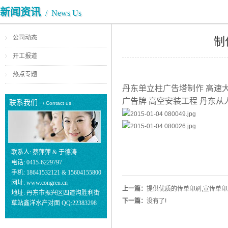
新闻资讯
/ News Us
公司动态
制
开工报道
热点专题
丹东单立柱广告塔制作 高速大
广告牌 高空安装工程 丹东
联系我们
\ Contact us
联系人: 蔡萍萍 & 于德涛
电话: 0415-6229797
手机: 18641532121 & 15604155800
网址: www.congren.cn
上一篇：
提供优质的传单印刷,宣传单印
地址: 丹东市振兴区四道沟胜利街
下一篇：
没有了!
草站鑫洋水产对面 QQ:22383298